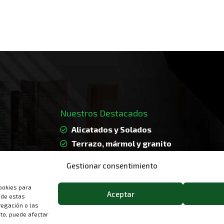
Nuestros Destacados
Alicatados y Solados
Terrazo, mármol y granito
Tabiquería de Yeso laminado
Gestionar consentimiento
Falsos Techos
Albañilería
ookies para
Aceptar
 de estas
egación o las
nto, puede afectar