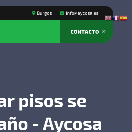
Burgos
info@aycosa.es
CONTACTO
r pisos se
año - Aycosa